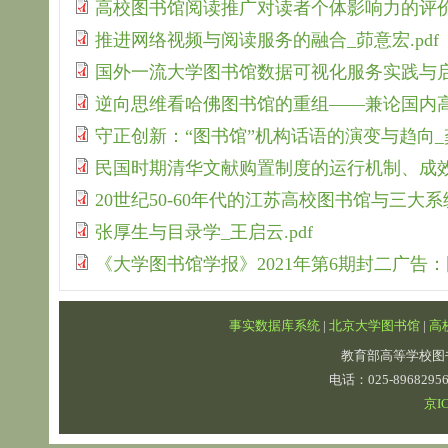
高校图书馆阅读推广对读者个体影响力的评价研究
推进网络视频与阅读服务的融合_茆意宏.pdf
国外一流大学图书馆数据可视化服务实践与启示
逆向思维看哈佛图书馆的重组——兼论国内高校
守正创新：“图书馆”机构话语的演变与趋向_龚
民国时期清华文献购置制度的运行机制、成效及
20世纪50-60年代的江苏高校图书馆与三大系
张厚生与目录学_王启云.pdf
《大学图书馆学报》2021年第6期封二广告：
事实数据库系统
|
北京大学图书馆
|
高
教育部高等学校图
电话：025-89682
京IC