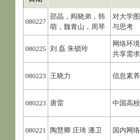
邵晶，阎晓弟，韩
对大学图
080227
萌，魏青山，周琴
与思考
网络环境
080225
刘 磊 朱锁玲
共享需求
080223
王晓力
信息素养
080223
唐雷
中国高校
080221
陶慧卿 庄琦 潘卫
国内网络